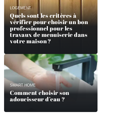
LOGEMENT
Quels sont les critères à
vérifier pour choisir un bon
professionnel pour les
travaux de menuiserie dans
votre maison ?
SMART HOME
Comment choisir son
adoucisseur d’eau ?