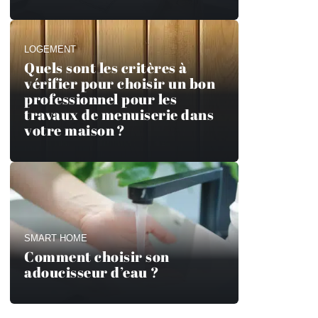
LOGEMENT
Quels sont les critères à
vérifier pour choisir un bon
professionnel pour les
travaux de menuiserie dans
votre maison ?
SMART HOME
Comment choisir son
adoucisseur d’eau ?