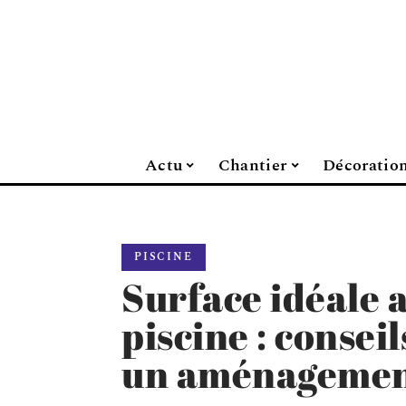
Actu
Chantier
Décoratio
PISCINE
Surface idéale 
piscine : consei
un aménagement