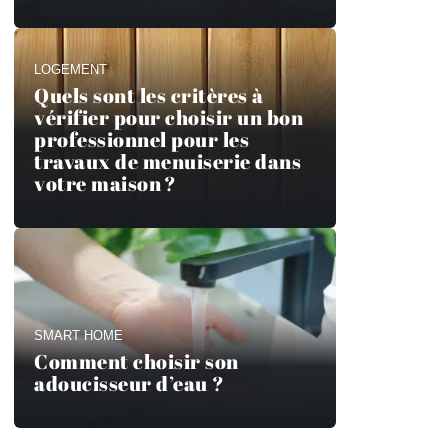
LOGEMENT
Quels sont les critères à
vérifier pour choisir un bon
professionnel pour les
travaux de menuiserie dans
votre maison ?
SMART HOME
Comment choisir son
adoucisseur d’eau ?