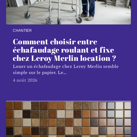
CHANTIER
Comment choisir entre
échafaudage roulant et fixe
chez Leroy Merlin location ?
Louer un échafaudage chez Leroy Merlin semble
simple sur le papier. Le
…
4 août 2026