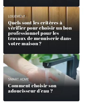
LOGEMENT
Quels sont les critères à
vérifier pour choisir un bon
professionnel pour les
travaux de menuiserie dans
votre maison ?
SMART HOME
Comment choisir son
adoucisseur d’eau ?