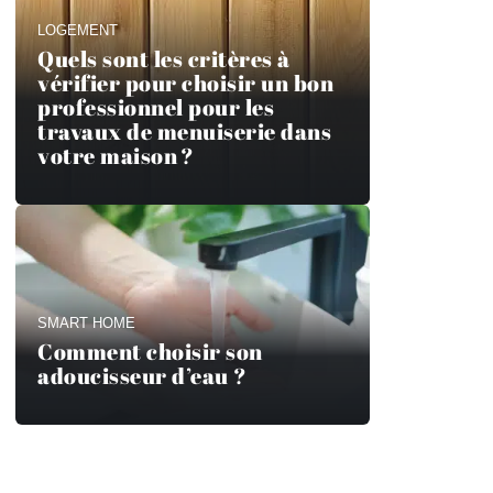
LOGEMENT
Quels sont les critères à
vérifier pour choisir un bon
professionnel pour les
travaux de menuiserie dans
votre maison ?
SMART HOME
Comment choisir son
adoucisseur d’eau ?