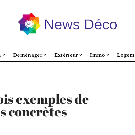
n
Déménager
Extérieur
Immo
Logem
rois exemples de
s concrètes