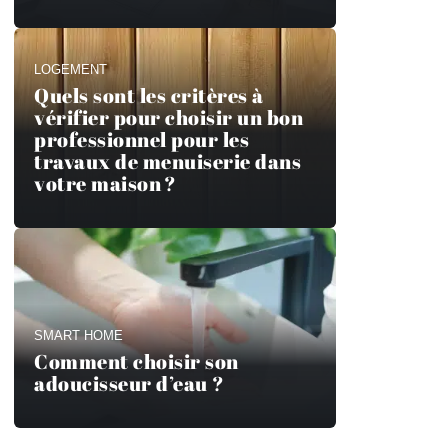
LOGEMENT
Quels sont les critères à
vérifier pour choisir un bon
professionnel pour les
travaux de menuiserie dans
votre maison ?
SMART HOME
Comment choisir son
adoucisseur d’eau ?