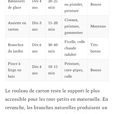
Bâtonnets
Dès 4
20-25
ou pistolet,
Bonne
de glace
ans
min
peinture
Ciseaux,
Assiette en
Dès 3
15-20
peinture,
Moyenne
carton
ans
min
gommettes
Ficelle, colle
Branches
Dès 6
30-40
Très
chaude
du jardin
ans
min
bonne
(adulte)
Pince à
Peinture,
Dès 4
10-15
linge en
cure-pipes,
Bonne
ans
min
bois
colle
Le rouleau de carton reste le support le plus
accessible pour les tout-petits en maternelle. En
revanche, les branches naturelles produisent un