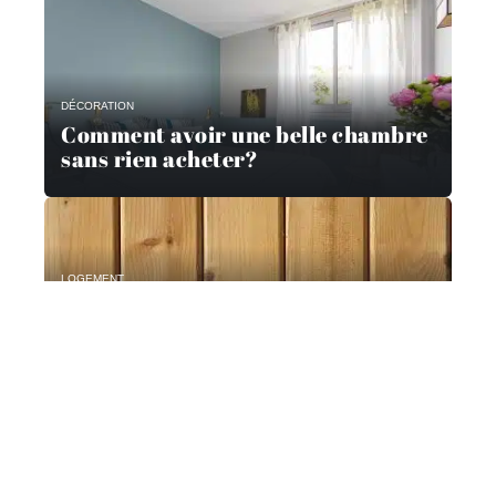
DÉCORATION
Comment avoir une belle chambre
sans rien acheter?
LOGEMENT
Quels sont les critères à vérifier
pour choisir un bon professionnel
pour les travaux de menuiserie
dans votre maison ?