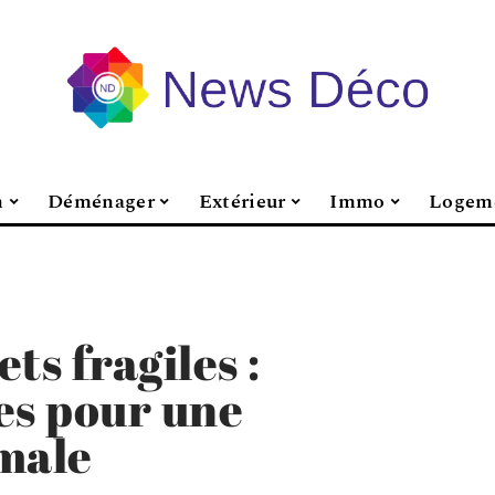
n
Déménager
Extérieur
Immo
Logem
ts fragiles :
es pour une
male