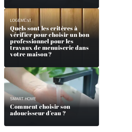
LOGEMENT
Quels sont les critères à
vérifier pour choisir un bon
professionnel pour les
travaux de menuiserie dans
votre maison ?
SMART HOME
Comment choisir son
adoucisseur d’eau ?