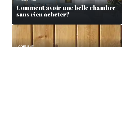
Comment avoir une belle chambre
sans rien acheter?
LOGEMENT
Quels sont les critères à vérifier
pour choisir un bon professionnel
pour les travaux de menuiserie
dans votre maison ?
SMART HOME
Comment choisir son adoucisseur
d’eau ?