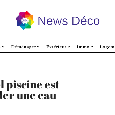
n
Déménager
Extérieur
Immo
Logem
l piscine est
der une eau