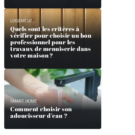
LOGEMENT
Quels sont les critères à
vérifier pour choisir un bon
professionnel pour les
travaux de menuiserie dans
votre maison ?
SMART HOME
Comment choisir son
adoucisseur d’eau ?