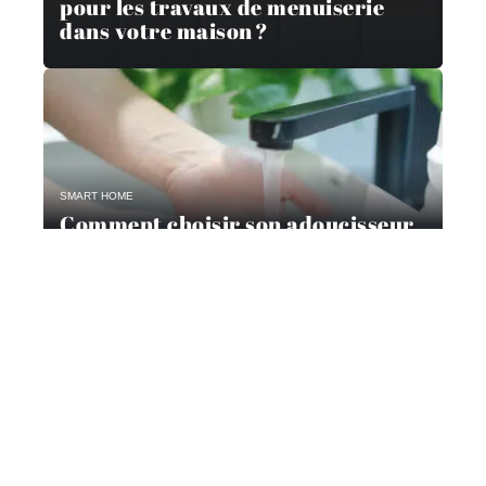
pour les travaux de menuiserie
dans votre maison ?
SMART HOME
Comment choisir son adoucisseur
d’eau ?
Contact
Mentions Légales
Sitemap