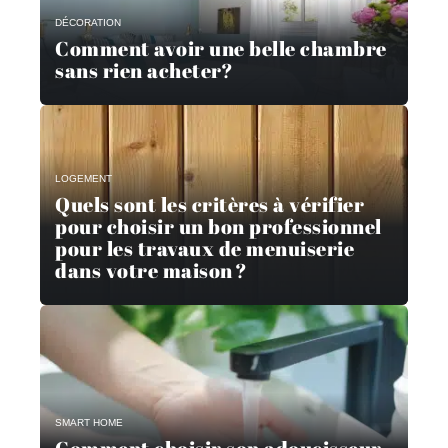
DÉCORATION
Comment avoir une belle chambre
sans rien acheter?
LOGEMENT
Quels sont les critères à vérifier
pour choisir un bon professionnel
pour les travaux de menuiserie
dans votre maison ?
SMART HOME