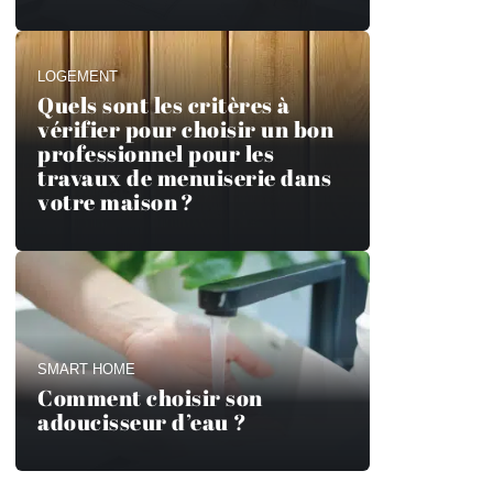
LOGEMENT
Quels sont les critères à
vérifier pour choisir un bon
professionnel pour les
travaux de menuiserie dans
votre maison ?
SMART HOME
Comment choisir son
adoucisseur d’eau ?