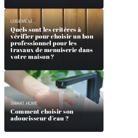
LOGEMENT
Quels sont les critères à
vérifier pour choisir un bon
professionnel pour les
travaux de menuiserie dans
votre maison ?
SMART HOME
Comment choisir son
adoucisseur d’eau ?