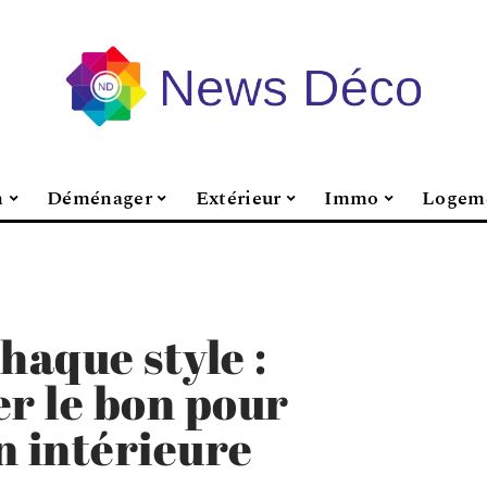
n
Déménager
Extérieur
Immo
Logem
haque style :
r le bon pour
n intérieure