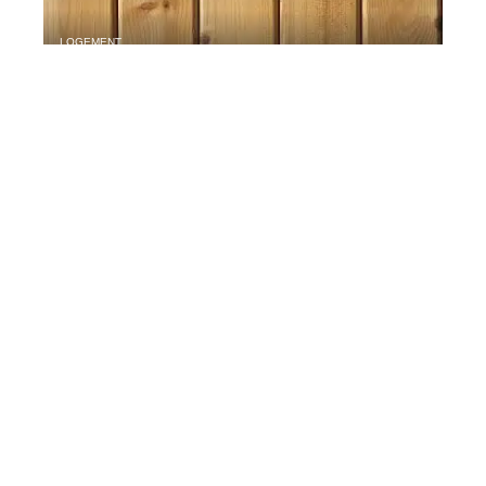
LOGEMENT
Quels sont les critères à vérifier
pour choisir un bon professionnel
pour les travaux de menuiserie
dans votre maison ?
SMART HOME
Comment choisir son adoucisseur
d’eau ?