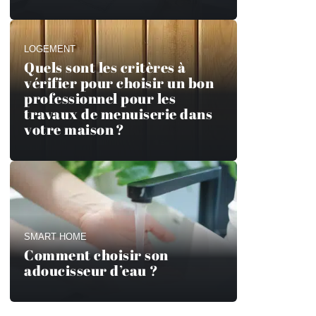
LOGEMENT
Quels sont les critères à
vérifier pour choisir un bon
professionnel pour les
travaux de menuiserie dans
votre maison ?
SMART HOME
Comment choisir son
adoucisseur d’eau ?