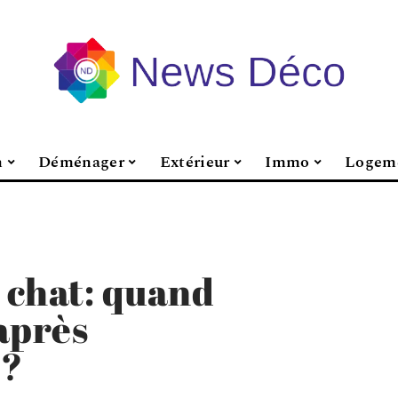
n
Déménager
Extérieur
Immo
Logem
chat: quand
 après
 ?