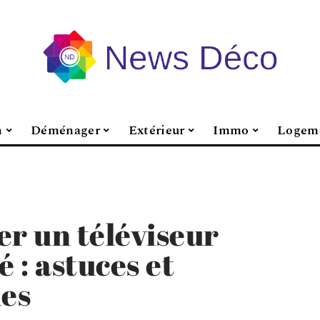
n
Déménager
Extérieur
Immo
Logem
r un téléviseur
é : astuces et
ues