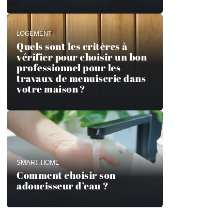
LOGEMENT
Quels sont les critères à
vérifier pour choisir un bon
professionnel pour les
travaux de menuiserie dans
votre maison ?
SMART HOME
Comment choisir son
adoucisseur d’eau ?