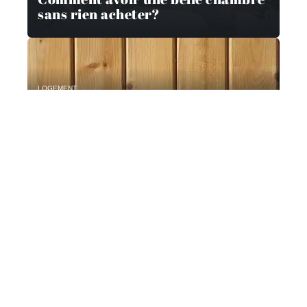
sans rien acheter?
LOGEMENT
Quels sont les critères à vérifier
pour choisir un bon professionnel
pour les travaux de menuiserie
dans votre maison ?
SMART HOME
Comment choisir son adoucisseur
d’eau ?