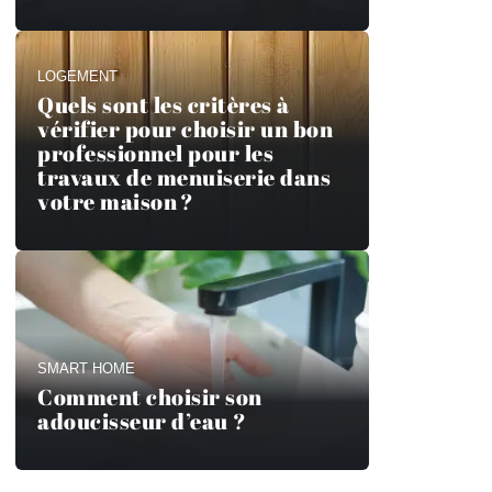
LOGEMENT
Quels sont les critères à
vérifier pour choisir un bon
professionnel pour les
travaux de menuiserie dans
votre maison ?
SMART HOME
Comment choisir son
adoucisseur d’eau ?