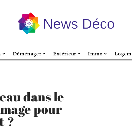
n
Déménager
Extérieur
Immo
Logem
’eau dans le
mmage pour
t ?