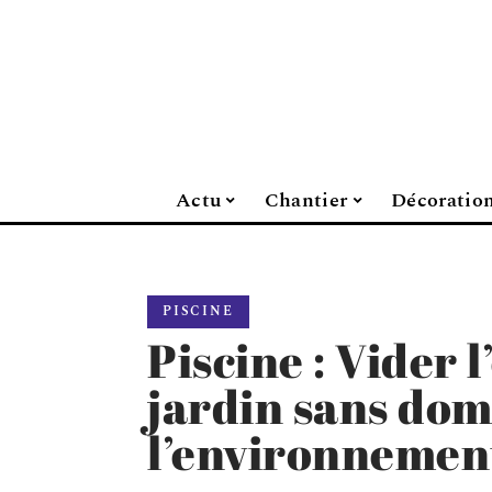
Actu
Chantier
Décoratio
PISCINE
Piscine : Vider l
jardin sans do
l’environnemen