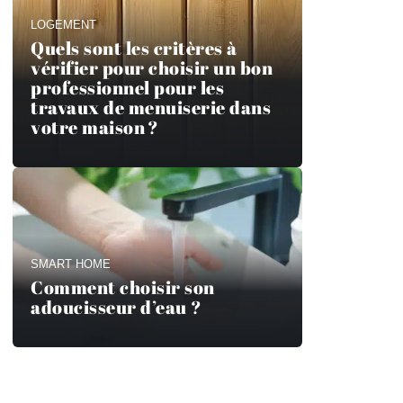
LOGEMENT
Quels sont les critères à
vérifier pour choisir un bon
professionnel pour les
travaux de menuiserie dans
votre maison ?
SMART HOME
Comment choisir son
adoucisseur d’eau ?