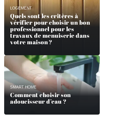
LOGEMENT
Quels sont les critères à
vérifier pour choisir un bon
professionnel pour les
travaux de menuiserie dans
votre maison ?
SMART HOME
Comment choisir son
adoucisseur d’eau ?