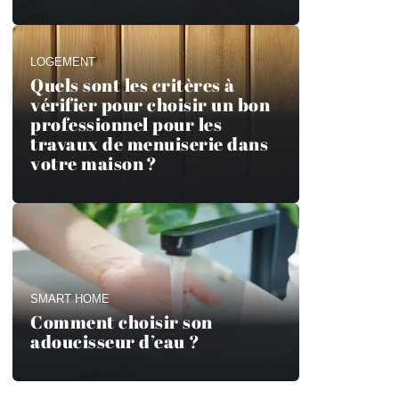
LOGEMENT
Quels sont les critères à
vérifier pour choisir un bon
professionnel pour les
travaux de menuiserie dans
votre maison ?
SMART HOME
Comment choisir son
adoucisseur d’eau ?